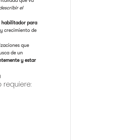
talidad que va 
escribir el 
 
habilitador para 
 y crecimiento de 
izaciones que 
usca de un 
ntemente y estar 
 
requiere: