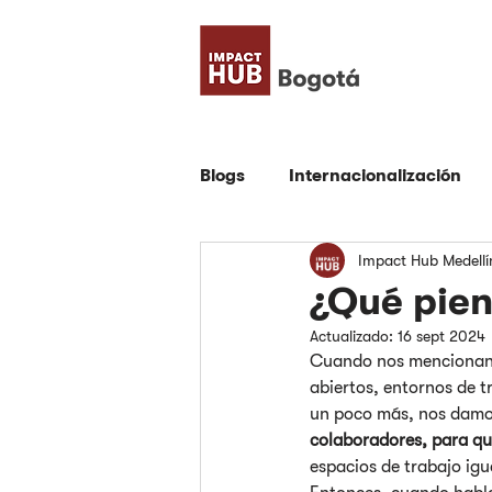
Blogs
Internacionalización
Impact Hub Medellí
Comunidad
Empresa
¿Qué pie
Actualizado:
16 sept 2024
Emprendimiento
Todos
Cuando nos mencionan 
abiertos, entornos de t
un poco más, nos damo
colaboradores, para qu
espacios de trabajo ig