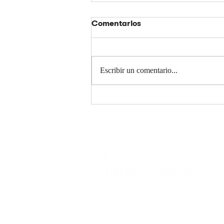
Comentarios
Escribir un comentario...
La nueva lógica del hacer
con sentido en las
organizaciones
colombianas
Contacto
Impact Hub Bogotá - Colomb