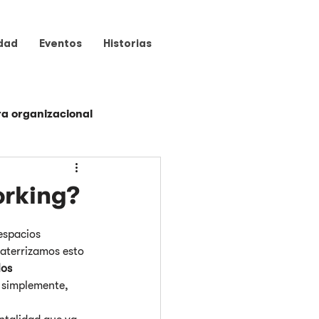
dad
Eventos
Historias
ra organizacional
Programas
orking?
espacios 
 aterrizamos esto 
os 
 simplemente, 