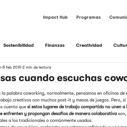
Impact Hub
Programas
Comuni
Sostenibilidad
Finanzas
Creatividad
Cultu
n
8 feb 2019
2 min de lectura
Espacio
Herramientas
Liderazgo
Mercadeo
nsas cuando escuchas cow
la palabra coworking, normalmente, pensamos en oficinas de 
rabajo creativos con muchos post-it y mesas de juegos. Pero, si
s cuenta que 
si estos lugares de trabajo compartido no unen a l
e enfrenten y propongan desafíos de manera colaborativa
 son,
uales a los tradicionales o comúnmente usados.