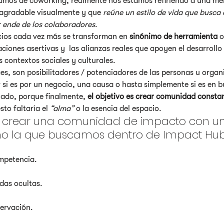
mos de coworking, realmente nos estamos refiriendo a una men
 agradable visualmente y que 
reúne un estilo de vida que busca d
r ende de los colaboradores
.
cios cada vez más se transforman en 
sinónimo de herramienta
 o
laciones asertivas y  las alianzas reales que apoyen el desarrollo
s contextos sociales y culturales.
s, son posibilitadores / potenciadores de las personas u organ
 si es por un negocio, una causa o hasta simplemente si es en b
lado, porque finalmente, 
el objetivo es crear comunidad consta
sto faltaría el 
“alma”
 o la esencia del espacio.
ue crear una comunidad de impacto con un
o la que buscamos dentro de Impact Hub 
mpetencia.
as ocultas.
servación.