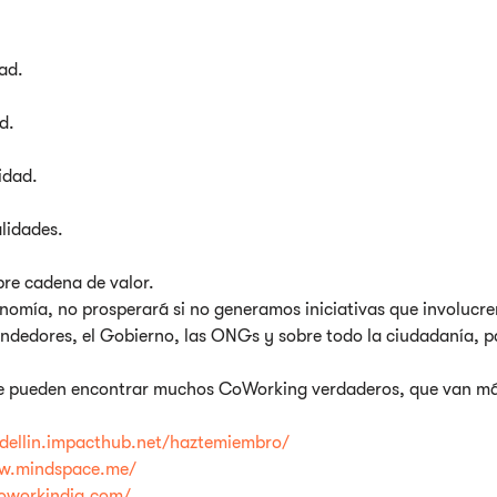
ad.
d.
idad.
lidades.
bre cadena de valor.
nomía, no prosperará si no generamos iniciativas que involucre
endedores, el Gobierno, las ONGs y sobre todo la ciudadanía, pa
e pueden encontrar muchos CoWorking verdaderos, que van más
edellin.impacthub.net/haztemiembro/
ww.mindspace.me/
oworkindia.com/