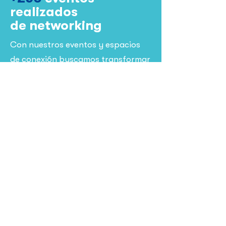
realizados
de networking
Con nuestros eventos y espacios
de conexión buscamos transformar
las realidades de los
emprendedores y las
emprendedoras
de la ciudad.
En los últimos 5 años
+6.000
personas
participaron en nuestros
eventos, e hicieron networking y
contactos de valor.
¿Tienes alguna pregunta?
Escríbenos a