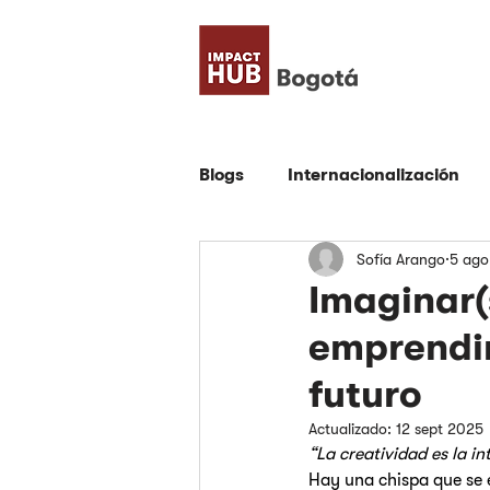
Blogs
Internacionalización
Sofía Arango
5 ago
Comunidad
Empresa
Imaginar(
emprendim
Emprendimiento
Todos
futuro
Actualizado:
12 sept 2025
“La creatividad es la in
Hay una chispa que se 