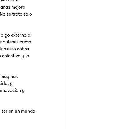
ales
. Y el 
2
ianas mejora 
 No se trata solo 
algo externo al 
e quienes crean 
Hub esto cobra 
colectivo y lo 
imaginar. 
rlo, y 
innovación y 
de ser en un mundo 