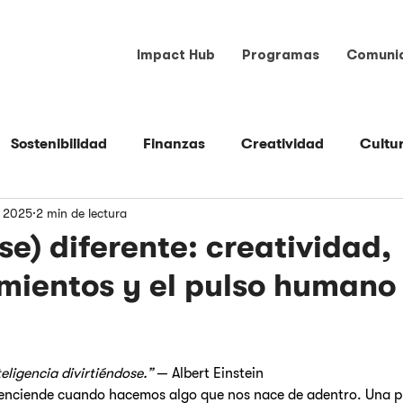
Impact Hub
Programas
Comuni
Sostenibilidad
Finanzas
Creatividad
Cultu
 2025
2 min de lectura
Espacio
Herramientas
Liderazgo
Mercadeo
se) diferente: creatividad,
ientos y el pulso humano 
teligencia divirtiéndose.”
 — Albert Einstein
enciende cuando hacemos algo que nos nace de adentro. Una pul