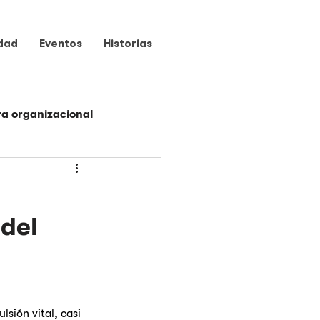
dad
Eventos
Historias
ra organizacional
Programas
del
sión vital, casi 