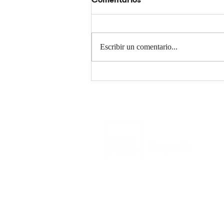
Escribir un comentario...
La nueva lógica del hacer
con sentido en las
organizaciones
colombianas
Contacto
Impact Hub Bogotá - Colomb
Teléfono +57 305 4695347