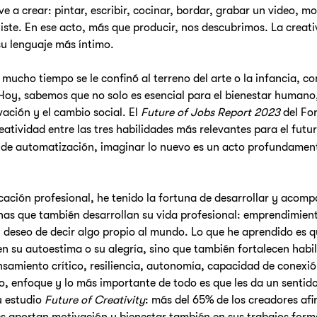
e a crear: pintar, escribir, cocinar, bordar, grabar un video, mo
ste. En ese acto, más que producir, nos descubrimos. La creati
su lenguaje más íntimo.
mucho tiempo se le confinó al terreno del arte o la infancia, co
 Hoy, sabemos que no solo es esencial para el bienestar humano
vación y el cambio social. El 
Future of Jobs Report 2023
 del Fo
eatividad entre las tres habilidades más relevantes para el futu
 de automatización, imaginar lo nuevo es un acto profundame
cación profesional, he tenido la fortuna de desarrollar y acom
onas que también desarrollan su vida profesional: emprendimien
 deseo de decir algo propio al mundo. Lo que he aprendido es q
ren su autoestima o su alegría, sino que también fortalecen habi
ensamiento crítico, resiliencia, autonomía, capacidad de conexión
po, enfoque y lo más importante de todo es que les da un sentido
 estudio 
Future of Creativity
: más del 65% de los creadores af