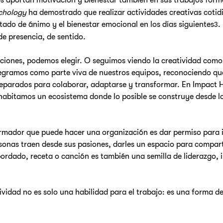
es aportan motivación y bienestar también en sus trabajos form
ychology
 ha demostrado que realizar actividades creativas cotid
stado de ánimo y el bienestar emocional en los días siguientes
.
3
de presencia, de sentido.
ciones, podemos elegir. O seguimos viendo la creatividad como 
tegramos como parte viva de nuestros equipos, reconociendo qu
eparados para colaborar, adaptarse y transformar. En Impact 
abitamos un ecosistema donde lo posible se construye desde lo 
ormador que puede hacer una organización es dar permiso para 
sonas traen desde sus pasiones, darles un espacio para comparti
rdado, receta o canción es también una semilla de liderazgo, 
atividad no es solo una habilidad para el trabajo: es una forma 