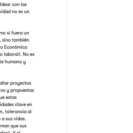
ldear con las 
vidad no es un 
mo si fuera un 
, sino también 
ro Económico 
ro laboral
. No es 
1
nte humano y 
pañar proyectos 
tos y propuestas 
ue estas 
lidades clave en 
, tolerancia al 
 a sus vidas.
irman que sus 