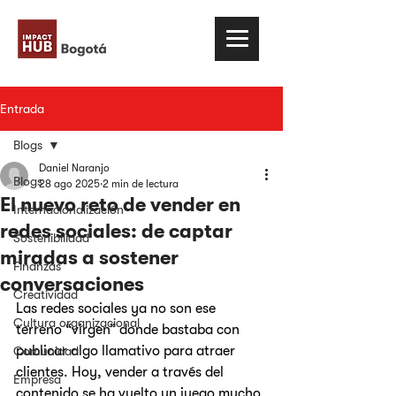
Entrada
Blogs
Daniel Naranjo
Blogs
28 ago 2025
2 min de lectura
El nuevo reto de vender en
Internacionalización
redes sociales: de captar
Sostenibilidad
miradas a sostener
Finanzas
conversaciones
Creatividad
Las redes sociales ya no son ese 
Cultura organizacional
terreno “virgen” donde bastaba con 
publicar algo llamativo para atraer 
Comunidad
clientes. Hoy, vender a través del 
Empresa
contenido se ha vuelto un juego mucho 