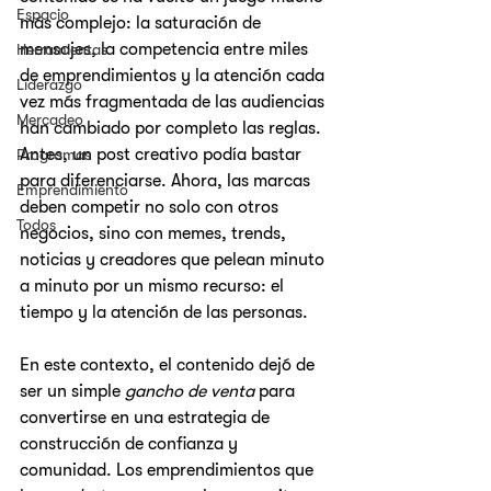
Espacio
más complejo: la saturación de 
mensajes, la competencia entre miles 
Herramientas
de emprendimientos y la atención cada 
Liderazgo
vez más fragmentada de las audiencias 
Mercadeo
han cambiado por completo las reglas.
Antes, un post creativo podía bastar 
Programas
para diferenciarse. Ahora, las marcas 
Emprendimiento
deben competir no solo con otros 
Todos
negocios, sino con memes, trends, 
noticias y creadores que pelean minuto 
a minuto por un mismo recurso: el 
tiempo y la atención de las personas.
En este contexto, el contenido dejó de 
ser un simple 
gancho de venta
 para 
convertirse en una estrategia de 
construcción de confianza y 
comunidad. Los emprendimientos que 