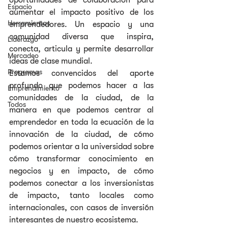
oportunidades de colaboración para 
Espacio
aumentar el impacto positivo de los 
Herramientas
emprendedores. Un espacio y una 
comunidad diversa que inspira, 
Liderazgo
conecta, articula y permite desarrollar 
Mercadeo
ideas de clase mundial.
Programas
Estamos convencidos del aporte 
profundo que podemos hacer a las 
Emprendimiento
comunidades de la ciudad, de la 
Todos
manera en que podemos centrar al 
emprendedor en toda la ecuación de la 
innovación de la ciudad, de cómo 
podemos orientar a la universidad sobre 
cómo transformar conocimiento en 
negocios y en impacto, de cómo 
podemos conectar a los inversionistas 
de impacto, tanto locales como 
internacionales, con casos de inversión 
interesantes de nuestro ecosistema.