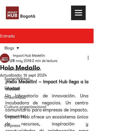
Entrada
Blogs
Impact Hub Medellín
Blogs
5 may 2018
2 min de lectura
Hola Medallo
Internacionalización
Actualizado:
16 sept 2024
Sostenibilidad
¡Hello Medellín! – Impact Hub llega a la 
Finanzas
ciudad
Un laboratorio de innovación. Una 
Creatividad
incubadora de negocios. Un centro 
Cultura organizacional
comunitario para empresas de impacto. 
Comunidad
Impact Hub ofrece un ecosistema único 
de recursos, inspiración y 
Empresa