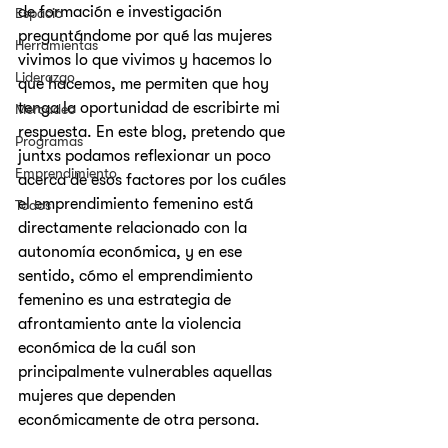
de formación e investigación 
Espacio
preguntándome por qué las mujeres 
Herramientas
vivimos lo que vivimos y hacemos lo 
Liderazgo
que hacemos, me permiten que hoy 
tenga la oportunidad de escribirte mi 
Mercadeo
respuesta. En este blog, pretendo que 
Programas
juntxs podamos reflexionar un poco 
Emprendimiento
acerca de esos factores por los cuáles 
el emprendimiento femenino está 
Todos
directamente relacionado con la 
autonomía económica, y en ese 
sentido, cómo el emprendimiento 
femenino es una estrategia de 
afrontamiento ante la violencia 
económica de la cuál son 
principalmente vulnerables aquellas 
mujeres que dependen 
económicamente de otra persona. 