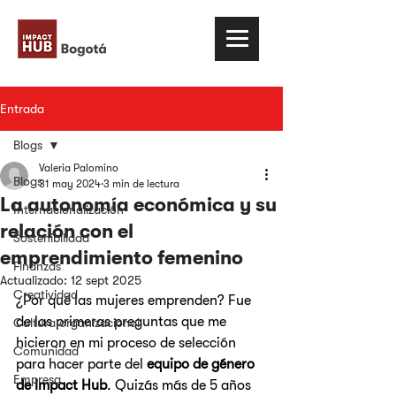
Entrada
Blogs
Valeria Palomino
Blogs
31 may 2024
3 min de lectura
La autonomía económica y su
Internacionalización
relación con el
Sostenibilidad
emprendimiento femenino
Finanzas
Actualizado:
12 sept 2025
Creatividad
¿Por qué las mujeres emprenden? Fue 
de las primeras preguntas que me 
Cultura organizacional
hicieron en mi proceso de selección 
Comunidad
para hacer parte del 
equipo de género 
Empresa
de Impact Hub
. Quizás más de 5 años 